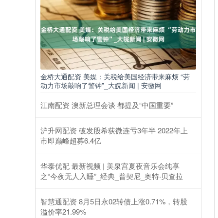
金桥大通配资 美媒：关税给美国经济带来麻烦 “劳
动力市场敲响了警钟”_大皖新闻 | 安徽网
江南配资 澳新总理会谈 都提及“中国重要”
沪升网配资 破发股希荻微连亏3年半 2022年上
市即巅峰超募6.4亿
华泰优配 最新视频 | 美泉宫夏夜音乐会纯享
之“今夜无人入睡”_经典_普契尼_奥特·贝查拉
智慧通配资 8月5日永02转债上涨0.71%，转股
溢价率21.99%