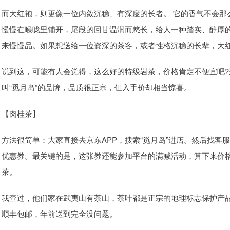
而大红袍，则更像一位内敛沉稳、有深度的长者。 它的香气不会那
慢慢在喉咙里铺开，尾段的回甘温润而悠长，给人一种踏实、醇厚
来慢慢品。如果想送给一位资深的茶客，或者性格沉稳的长辈，大红袍
说到这，可能有人会觉得，这么好的特级岩茶，价格肯定不便宜吧?
叫“觅月岛”的品牌，品质很正宗，但入手价却相当惊喜。
【肉桂茶】
方法很简单：大家直接去京东APP，搜索“觅月岛”进店。然后找客服
优惠券。最关键的是，这张券还能参加平台的满减活动，算下来价
茶。
我查过，他们家在武夷山有茶山，茶叶都是正宗的地理标志保护产
顺丰包邮，年前送到完全没问题。