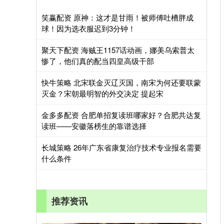
笑赢配资 原神：这才是甘雨！被师傅吐槽胖成
球！因为选衣服迟到3分钟！
聚天下配资 海贼王1157话动画，娜美乌索普太
惨了，他们真的配当四皇高级干部
快牛策略 北宋联金灭辽灭国，南宋为何还要联蒙
灭金？宋朝最明智的外交决定 提起宋
金多多配资 合肥单招复读班哪家好？合肥共达复
读班——安徽落榜生的靠谱选择
长城策略 26年广东省康复治疗技术专业报名需要
什么条件
推荐资讯