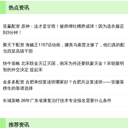
热点资讯
笑赢配资 原神：这才是甘雨！被师傅吐槽胖成球！因为选衣服迟
到3分钟！
聚天下配资 海贼王1157话动画，娜美乌索普太惨了，他们真的配
当四皇高级干部
快牛策略 北宋联金灭辽灭国，南宋为何还要联蒙灭金？宋朝最明
智的外交决定 提起宋
金多多配资 合肥单招复读班哪家好？合肥共达复读班——安徽落
榜生的靠谱选择
长城策略 26年广东省康复治疗技术专业报名需要什么条件
推荐资讯