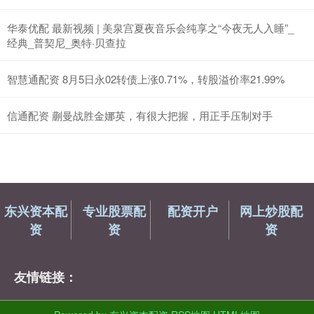
华泰优配 最新视频 | 美泉宫夏夜音乐会纯享之“今夜无人入睡”_
经典_普契尼_奥特·贝查拉
智慧通配资 8月5日永02转债上涨0.71%，转股溢价率21.99%
信通配资 蒯曼战胜金娜英，有很大把握，用正手压制对手
东兴资本配
专业股票配
配资开户
网上炒股配
资
资
资
友情链接：