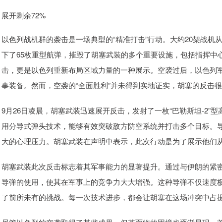
展开剩余72%
以色列战机群的袭击是一场典型的“精准打击”行动。大约20架战机
下了65枚重型航弹，摧毁了胡塞武装的多个重要设施，包括指挥中
击，更是以色列重新布局区域力量的一种展示。空袭过后，以色列军
事装备。然而，空袭的“全面胜利”并未得到实地证实，胡塞的反击
9月26日凌晨，胡塞武装迅速展开反击，发射了一枚“巴勒斯坦-2
用分导式弹头技术，能够有效突破敌方防空系统并打击多个目标。
大的心理压力。胡塞武装在声明中表示，此次行动是为了展示他们
胡塞武装此次反击标志着其军事能力的显著提升。通过与伊朗的紧
导弹的使用，使其在军事上的竞争力大大增强。这种导弹不仅速度
了前所未有的挑战。每一次技术进步，都会让胡塞在这场冲突中占