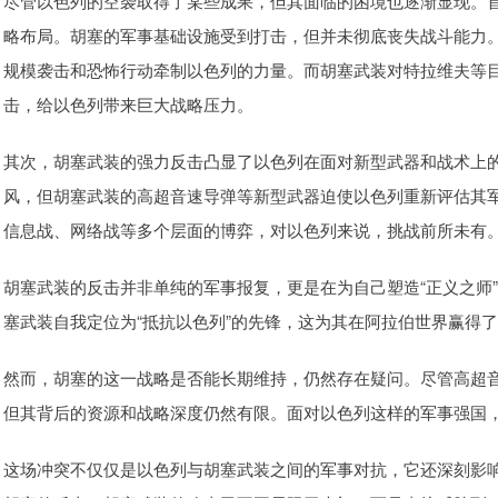
尽管以色列的空袭取得了某些成果，但其面临的困境也逐渐显现。
略布局。胡塞的军事基础设施受到打击，但并未彻底丧失战斗能力
规模袭击和恐怖行动牵制以色列的力量。而胡塞武装对特拉维夫等
击，给以色列带来巨大战略压力。
其次，胡塞武装的强力反击凸显了以色列在面对新型武器和战术上
风，但胡塞武装的高超音速导弹等新型武器迫使以色列重新评估其
信息战、网络战等多个层面的博弈，对以色列来说，挑战前所未有
胡塞武装的反击并非单纯的军事报复，更是在为自己塑造“正义之师
塞武装自我定位为“抵抗以色列”的先锋，这为其在阿拉伯世界赢得
然而，胡塞的这一战略是否能长期维持，仍然存在疑问。尽管高超
但其背后的资源和战略深度仍然有限。面对以色列这样的军事强国
这场冲突不仅仅是以色列与胡塞武装之间的军事对抗，它还深刻影