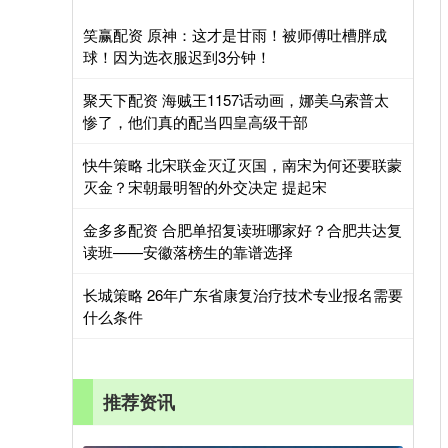
笑赢配资 原神：这才是甘雨！被师傅吐槽胖成
球！因为选衣服迟到3分钟！
聚天下配资 海贼王1157话动画，娜美乌索普太
惨了，他们真的配当四皇高级干部
快牛策略 北宋联金灭辽灭国，南宋为何还要联蒙
灭金？宋朝最明智的外交决定 提起宋
金多多配资 合肥单招复读班哪家好？合肥共达复
读班——安徽落榜生的靠谱选择
长城策略 26年广东省康复治疗技术专业报名需要
什么条件
推荐资讯