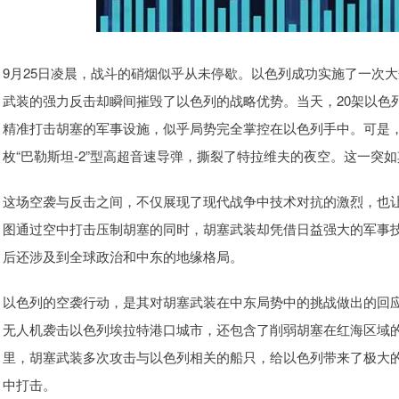
9月25日凌晨，战斗的硝烟似乎从未停歇。以色列成功实施了一次
武装的强力反击却瞬间摧毁了以色列的战略优势。当天，20架以色
精准打击胡塞的军事设施，似乎局势完全掌控在以色列手中。可是
枚“巴勒斯坦-2”型高超音速导弹，撕裂了特拉维夫的夜空。这一突
这场空袭与反击之间，不仅展现了现代战争中技术对抗的激烈，也
图通过空中打击压制胡塞的同时，胡塞武装却凭借日益强大的军事
后还涉及到全球政治和中东的地缘格局。
以色列的空袭行动，是其对胡塞武装在中东局势中的挑战做出的回
无人机袭击以色列埃拉特港口城市，还包含了削弱胡塞在红海区域
里，胡塞武装多次攻击与以色列相关的船只，给以色列带来了极大
中打击。