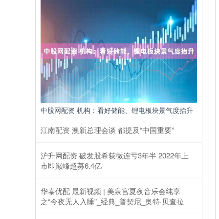
中股网配资 机构：看好储能、锂电板块景气度抬升
江南配资 澳新总理会谈 都提及“中国重要”
沪升网配资 破发股希荻微连亏3年半 2022年上
市即巅峰超募6.4亿
华泰优配 最新视频 | 美泉宫夏夜音乐会纯享
之“今夜无人入睡”_经典_普契尼_奥特·贝查拉