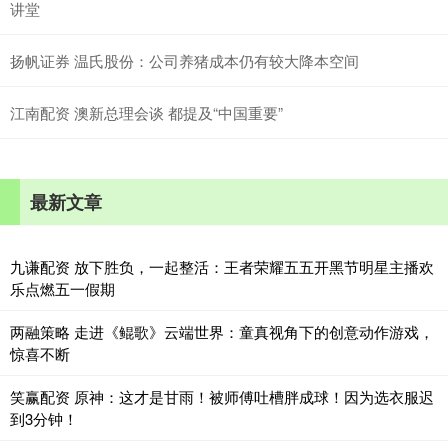
讲堂
扬帆证券 温氏股份：公司养猪成本仍有较大降本空间
江南配资 澳新总理会谈 都提及“中国重要”
最新文章
九谦配资 放下胜负，一起整活：王者荣耀五五开黑节明星主播欢
乐点燃五一假期
两融策略 走进《鲲歌》云端世界：童真视角下的创意动作游戏，
惊喜不断
笑赢配资 原神：这才是甘雨！被师傅吐槽胖成球！因为选衣服迟
到3分钟！