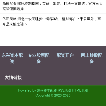
鼎盛配资 哪吒克制指南：英雄、出装、打法一文讲透，官方三大
克星谨慎选择
亿正策略 河北一农民睡梦中瞬移3次，醒时都在上千公里外，至
今是未解之谜 ？
东兴资本配
专业股票配
配资开户
网上炒股配
资
资
资
友情链接：
Powered by
东兴资本配资
RSS地图
HTML地图
Copyright
© 2023-2025