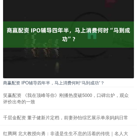
商赢配资 IPO辅导四年半，马上消费何时“马到成功”？
笑赢配资 《我在顶峰等你》刚播热度破5000，口碑出炉，观众
评价出奇的一致
千层金配资 董子健新片定档，前妻孙怡综艺展示单亲妈妈日常
红腾网 北大教授向勇：非遗是生生不息的活着的传统｜名人大