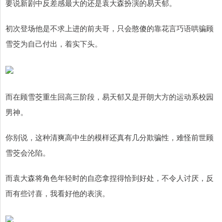
要说新剧中反差感最大的还是袁大森扮演的易天郁。
初次登场他是不求上进的前夫哥，只会憨傻的靠花言巧语哄骗顾
雪茭为自己付出，着实下头。
而在顾雪茭重生回高三阶段，易天郁又是开朗大方的运动系校园
男神。
你别说，这种清爽高中生的模样还真有几分欺骗性，难怪前世顾
雪茭会沦陷。
而袁大森将角色年轻时的自恋拿捏得恰到好处，不令人讨厌，反
而有些讨喜，我看好他的表演。