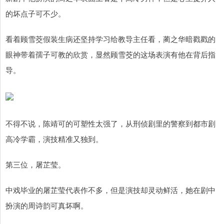
的坏点子可不少。
看着顾雪茭假装生病还坚持学习给教导主任看，蔺之华暗戳戳的
眼神带着孺子可教的欣赏，显然顾雪茭的这场表演有他在背后指
导。
不得不说，陈靖可的可塑性太强了，从刑侦剧里的警察到都市剧
高冷学霸，演技精准又独到。
第三位，屠芷莹。
中戏毕业的屠芷莹代表作不多，但是演技却灵动鲜活，她在剧中
扮演的周诗韵可真坏啊。