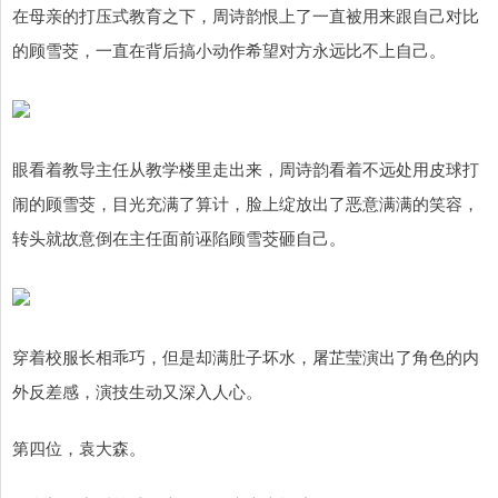
在母亲的打压式教育之下，周诗韵恨上了一直被用来跟自己对比
的顾雪茭，一直在背后搞小动作希望对方永远比不上自己。
眼看着教导主任从教学楼里走出来，周诗韵看着不远处用皮球打
闹的顾雪茭，目光充满了算计，脸上绽放出了恶意满满的笑容，
转头就故意倒在主任面前诬陷顾雪茭砸自己。
穿着校服长相乖巧，但是却满肚子坏水，屠芷莹演出了角色的内
外反差感，演技生动又深入人心。
第四位，袁大森。