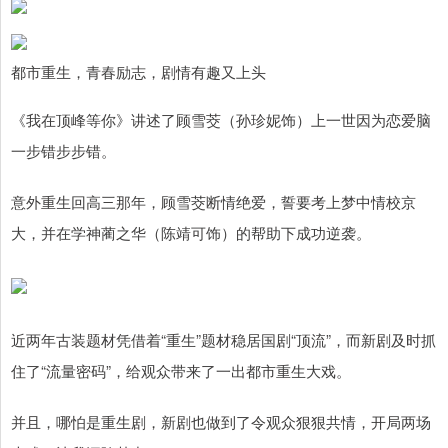
都市重生，青春励志，剧情有趣又上头
《我在顶峰等你》讲述了顾雪茭（孙珍妮饰）上一世因为恋爱脑
一步错步步错。
意外重生回高三那年，顾雪茭断情绝爱，誓要考上梦中情校京
大，并在学神蔺之华（陈靖可饰）的帮助下成功逆袭。
近两年古装题材凭借着“重生”题材稳居国剧“顶流”，而新剧及时抓
住了“流量密码”，给观众带来了一出都市重生大戏。
并且，哪怕是重生剧，新剧也做到了令观众狠狠共情，开局两场