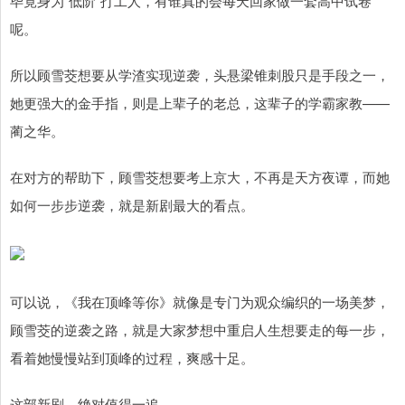
毕竟身为“低阶”打工人，有谁真的会每天回家做一套高中试卷
呢。
所以顾雪茭想要从学渣实现逆袭，头悬梁锥刺股只是手段之一，
她更强大的金手指，则是上辈子的老总，这辈子的学霸家教——
蔺之华。
在对方的帮助下，顾雪茭想要考上京大，不再是天方夜谭，而她
如何一步步逆袭，就是新剧最大的看点。
可以说，《我在顶峰等你》就像是专门为观众编织的一场美梦，
顾雪茭的逆袭之路，就是大家梦想中重启人生想要走的每一步，
看着她慢慢站到顶峰的过程，爽感十足。
这部新剧，绝对值得一追。