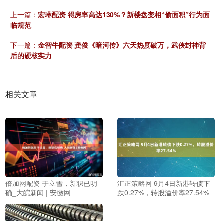
上一篇：
宏琳配资 得房率高达130%？新楼盘变相“偷面积”行为面
临规范
下一篇：
金智牛配资 龚俊《暗河传》六天热度破万，武侠封神背
后的硬核实力
相关文章
倍加网配资 于立雪，新职已明
汇正策略网 9月4日新港转债下
确_大皖新闻 | 安徽网
跌0.27%，转股溢价率27.54%