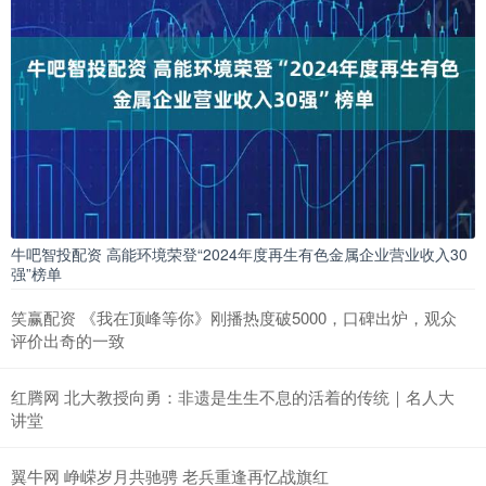
牛吧智投配资 高能环境荣登“2024年度再生有色金属企业营业收入30
强”榜单
笑赢配资 《我在顶峰等你》刚播热度破5000，口碑出炉，观众
评价出奇的一致
红腾网 北大教授向勇：非遗是生生不息的活着的传统｜名人大
讲堂
翼牛网 峥嵘岁月共驰骋 老兵重逢再忆战旗红