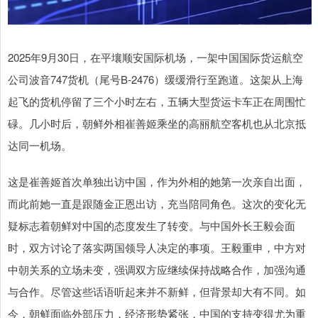
2025年9月30日，在平壤顺安国际机场，一架中国国际货运航空
公司波音747货机（尾号B-2476）缓缓滑行至跑道。这架从上海
起飞的货机停留了三个小时左右，五辆大型货运卡车正在周围忙
碌。几小时后，朝鲜外相崔善姬乘坐的高丽航空客机也从北京抵
达同一机场。
这是崔善姬首次单独出访中国，作为外相的她第一次亲自出面，
而此前她一直是跟随金正恩出访，充当陪同角色。这次的变化无
疑标志着朝鲜对中国的态度发生了转变。与中国外长王毅会面
时，双方讨论了落实两国领导人决定的事项。王毅重申，中方对
中朝关系的立场未变，强调双方应继续保持战略合作，加强沟通
与合作。尽管这些话语听起来并不新鲜，但背景却大有不同。如
今，朝鲜面临外部压力，经济形势紧张，中国的支持变得尤为重