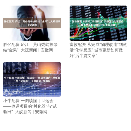
胜亿配资 庐江：荒山秃岭披绿
富敦配资 从完成“物理改造”到激
结“金果”_大皖新闻 | 安徽网
活“化学反应” 城市更新如何做
好“后半篇文章”
小牛配资 一图读懂｜世运会
——奥运项目的“孵化器”与“试
验田”_大皖新闻 | 安徽网