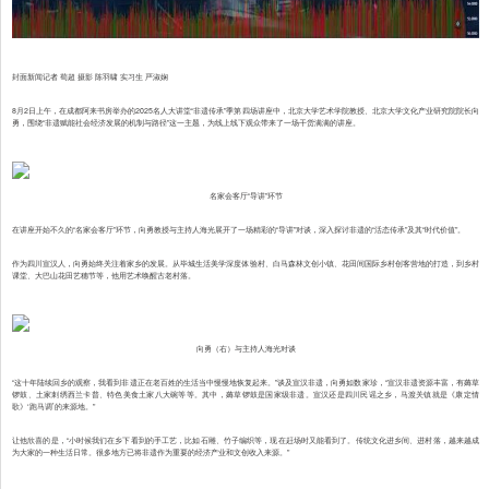
封面新闻记者 荀超 摄影 陈羽啸 实习生 严淑娴
8月2日上午，在成都阿来书房举办的2025名人大讲堂“非遗传承”季第四场讲座中，北京大学艺术学院教授、北京大学文化产业研究院院长向
勇，围绕“非遗赋能社会经济发展的机制与路径”这一主题，为线上线下观众带来了一场干货满满的讲座。
名家会客厅“导讲”环节
在讲座开始不久的“名家会客厅”环节，向勇教授与主持人海光展开了一场精彩的“导讲”对谈，深入探讨非遗的“活态传承”及其“时代价值”。
作为四川宣汉人，向勇始终关注着家乡的发展。从毕城生活美学深度体验村、白马森林文创小镇、花田间国际乡村创客营地的打造，到乡村
课堂、大巴山花田艺穗节等，他用艺术唤醒古老村落。
向勇（右）与主持人海光对谈
“这十年陆续回乡的观察，我看到非遗正在老百姓的生活当中慢慢地恢复起来。”谈及宣汉非遗，向勇如数家珍，“宣汉非遗资源丰富，有薅草
锣鼓、土家刺绣西兰卡普、特色美食土家八大碗等等。其中，薅草锣鼓是国家级非遗。宣汉还是四川民谣之乡，马渡关镇就是《康定情
歌》‘跑马调’的来源地。”
让他欣喜的是，“小时候我们在乡下看到的手工艺，比如石雕、竹子编织等，现在赶场时又能看到了。传统文化进乡间、进村落，越来越成
为大家的一种生活日常。很多地方已将非遗作为重要的经济产业和文创收入来源。”