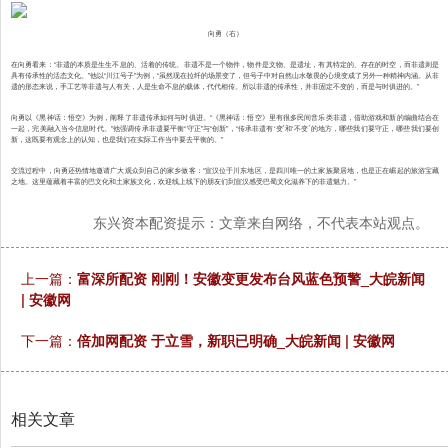
向勇（右）
在向勇看来：“非遗的本质是生生不息的、活着的传统。非遗不是一个物件，物件是文物、是遗址，有其特定的、存在的时空，而非遗则是
具有传承性的活态文化。”他以“川江号子”为例，“虽然现在拉纤的场景变了，但号子中对自然山水敬畏的心境变成了另外一种精神内涵。从非
遗的形态来说，手工艺等非遗与人有关，人是生命不息的载体，代代相传。所以非遗的传承性，并非固定不变的，而是与时俱进的。”
向勇以《黑神话：悟空》为例，阐释了非遗传承如何与时俱进。“《黑神话：悟空》里有很多民间音乐类非遗，借助游戏和新的编曲结合在
一起，完美融入当今信息时代。”他强调传承非遗要平衡“守正”与“创新”，“传承非遗有‘变’和‘不变’的地方，哪些我们要守正，哪些我们要创
新，这既要有观念上的认知，也是我们在实际工作当中要去平衡的。”
交流过程中，向勇还热情地邀请广大观众到自己的家乡做客：“宣汉位于川东地区，是四川唯一的土家族聚居地，也是正在崛起的旅游宝藏
之地。这里蕴藏着丰富的巴文化和土家族文化，欢迎线上线下的朋友们到宣汉感受巴蜀文化滋养下的非遗魅力。”
东兴资本配资提示：文章来自网络，不代表本站观点。
上一篇：
富深所配资 刚刚！安徽变更发布台风蓝色预警_大皖新闻
| 安徽网
下一篇：
倍加网配资 于立雪，新职已明确_大皖新闻 | 安徽网
相关文章