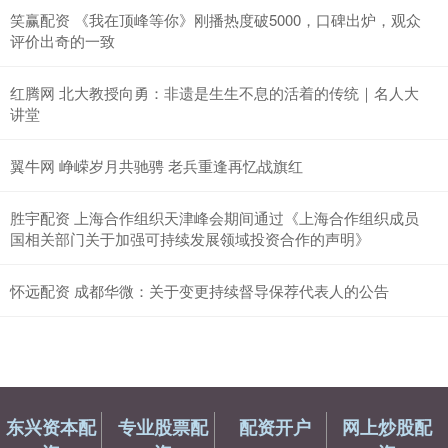
笑赢配资 《我在顶峰等你》刚播热度破5000，口碑出炉，观众
评价出奇的一致
红腾网 北大教授向勇：非遗是生生不息的活着的传统｜名人大
讲堂
翼牛网 峥嵘岁月共驰骋 老兵重逢再忆战旗红
胜宇配资 上海合作组织天津峰会期间通过《上海合作组织成员
国相关部门关于加强可持续发展领域投资合作的声明》
怀远配资 成都华微：关于变更持续督导保荐代表人的公告
东兴资本配
专业股票配
配资开户
网上炒股配