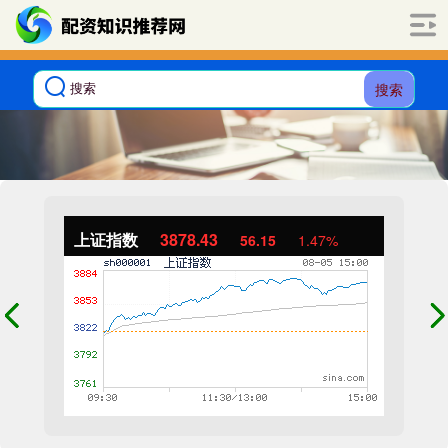
搜索
上证指数
3878.43
56.15
1.47%