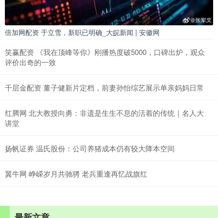
倍加网配资 于立雪，新职已明确_大皖新闻 | 安徽网
笑赢配资 《我在顶峰等你》刚播热度破5000，口碑出炉，观众
评价出奇的一致
千层金配资 董子健新片定档，前妻孙怡综艺展示单亲妈妈日常
红腾网 北大教授向勇：非遗是生生不息的活着的传统｜名人大
讲堂
扬帆证券 温氏股份：公司养猪成本仍有较大降本空间
翼牛网 峥嵘岁月共驰骋 老兵重逢再忆战旗红
最新文章