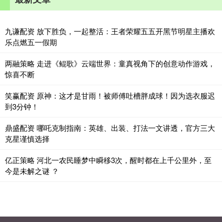
九谦配资 放下胜负，一起整活：王者荣耀五五开黑节明星主播欢
乐点燃五一假期
两融策略 走进《鲲歌》云端世界：童真视角下的创意动作游戏，
惊喜不断
笑赢配资 原神：这才是甘雨！被师傅吐槽胖成球！因为选衣服迟
到3分钟！
鼎盛配资 哪吒克制指南：英雄、出装、打法一文讲透，官方三大
克星谨慎选择
亿正策略 河北一农民睡梦中瞬移3次，醒时都在上千公里外，至
今是未解之谜 ？