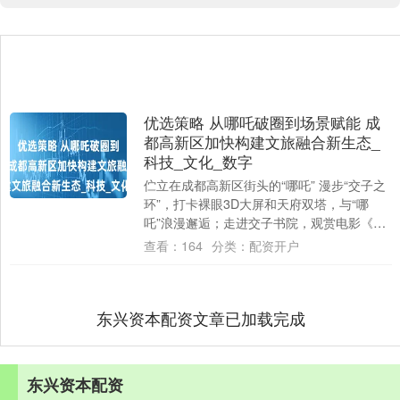
优选策略 从哪吒破圈到场景赋能 成
都高新区加快构建文旅融合新生态_
科技_文化_数字
伫立在成都高新区街头的“哪吒” 漫步“交子之
环”，打卡裸眼3D大屏和天府双塔，与“哪
吒”浪漫邂逅；走进交子书院，观赏电影《哪
吒之魔童闹海》幕后创作展，近距离感受....
查看：
164
分类：
配资开户
东兴资本配资文章已加载完成
东兴资本配资