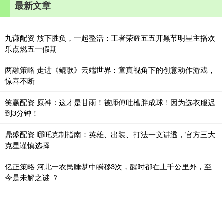
最新文章
九谦配资 放下胜负，一起整活：王者荣耀五五开黑节明星主播欢
乐点燃五一假期
两融策略 走进《鲲歌》云端世界：童真视角下的创意动作游戏，
惊喜不断
笑赢配资 原神：这才是甘雨！被师傅吐槽胖成球！因为选衣服迟
到3分钟！
鼎盛配资 哪吒克制指南：英雄、出装、打法一文讲透，官方三大
克星谨慎选择
亿正策略 河北一农民睡梦中瞬移3次，醒时都在上千公里外，至
今是未解之谜 ？