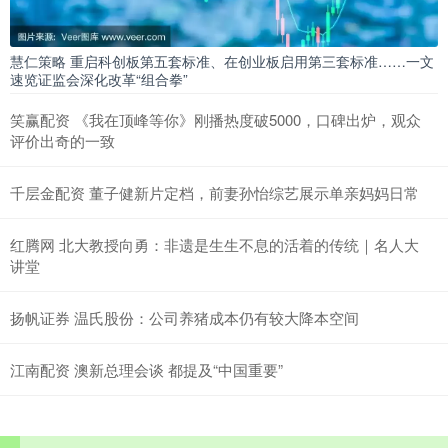
慧仁策略 重启科创板第五套标准、在创业板启用第三套标准……一文
速览证监会深化改革“组合拳”
笑赢配资 《我在顶峰等你》刚播热度破5000，口碑出炉，观众
评价出奇的一致
千层金配资 董子健新片定档，前妻孙怡综艺展示单亲妈妈日常
红腾网 北大教授向勇：非遗是生生不息的活着的传统｜名人大
讲堂
扬帆证券 温氏股份：公司养猪成本仍有较大降本空间
江南配资 澳新总理会谈 都提及“中国重要”