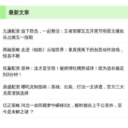
最新文章
九谦配资 放下胜负，一起整活：王者荣耀五五开黑节明星主播欢
乐点燃五一假期
两融策略 走进《鲲歌》云端世界：童真视角下的创意动作游戏，
惊喜不断
笑赢配资 原神：这才是甘雨！被师傅吐槽胖成球！因为选衣服迟
到3分钟！
鼎盛配资 哪吒克制指南：英雄、出装、打法一文讲透，官方三大
克星谨慎选择
亿正策略 河北一农民睡梦中瞬移3次，醒时都在上千公里外，至
今是未解之谜 ？