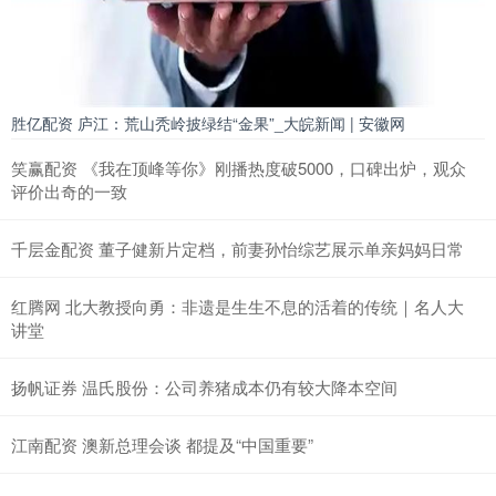
胜亿配资 庐江：荒山秃岭披绿结“金果”_大皖新闻 | 安徽网
笑赢配资 《我在顶峰等你》刚播热度破5000，口碑出炉，观众
评价出奇的一致
千层金配资 董子健新片定档，前妻孙怡综艺展示单亲妈妈日常
红腾网 北大教授向勇：非遗是生生不息的活着的传统｜名人大
讲堂
扬帆证券 温氏股份：公司养猪成本仍有较大降本空间
江南配资 澳新总理会谈 都提及“中国重要”